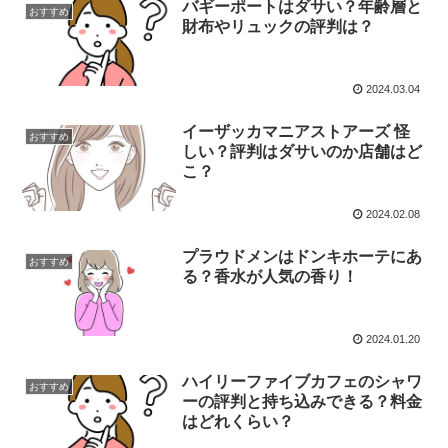
バギーポートはダサい？年齢層と
おすすめ
財布やリュックの評判は？
2024.03.04
イーザッカマニアストアーズ 怪
おすすめ
しい？評判はダサいのか店舗はど
こ？
2024.02.08
プラウドメンはドンキホーテにあ
おすすめ
る？香水が人気の香り！
2024.01.20
ハイリーファイブカフェのシャワ
おすすめ
ーの評判と持ち込みできる？料金
はどれくらい？