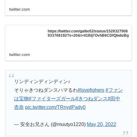
twitter.com
https://twitter.com/galbo52/status/1528327906
933768192?s=20&t=tl1Blj7OvhB6CDfQlwbzBg
twitter.com
リンディンディンディン♪
そりゃきつねダンスハマるわ
#lovefighers
#ファン
は宝物
#ファイターズガール
#きつねダンス
#田中
杏奈
pic.twitter.com/TRnydPady0
— 安全お兄さん (@muutyo1220)
May 20, 2022