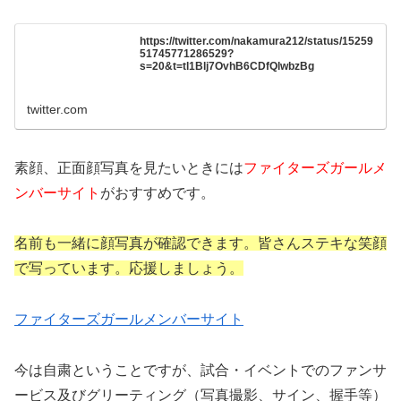
https://twitter.com/nakamura212/status/15259
51745771286529?
s=20&t=tl1Blj7OvhB6CDfQlwbzBg
twitter.com
素顔、正面顔写真を見たいときには
ファイターズガールメ
ンバーサイト
がおすすめです。
名前も一緒に顔写真が確認できます。皆さんステキな笑顔
で写っています。応援しましょう。
ファイターズガールメンバーサイト
今は自粛ということですが、試合・イベントでのファンサ
ービス及びグリーティング（写真撮影、サイン、握手等）