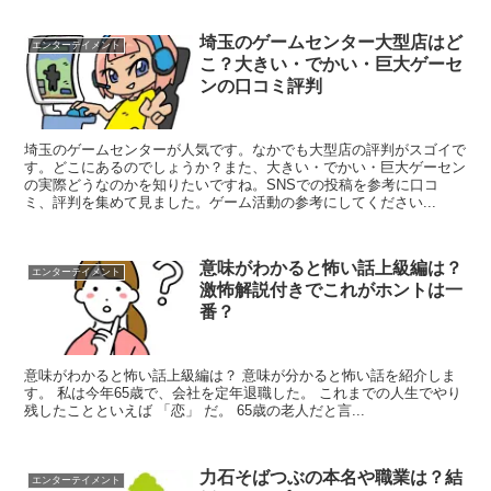
埼玉のゲームセンター大型店はど
エンターテイメント
こ？大きい・でかい・巨大ゲーセ
ンの口コミ評判
埼玉のゲームセンターが人気です。なかでも大型店の評判がスゴイで
す。どこにあるのでしょうか？また、大きい・でかい・巨大ゲーセン
の実際どうなのかを知りたいですね。SNSでの投稿を参考に口コ
ミ、評判を集めて見ました。ゲーム活動の参考にしてください...
意味がわかると怖い話上級編は？
エンターテイメント
激怖解説付きでこれがホントは一
番？
意味がわかると怖い話上級編は？ 意味が分かると怖い話を紹介しま
す。 私は今年65歳で、会社を定年退職した。 これまでの人生でやり
残したことといえば 「恋」 だ。 65歳の老人だと言...
力石そばつぶの本名や職業は？結
エンターテイメント