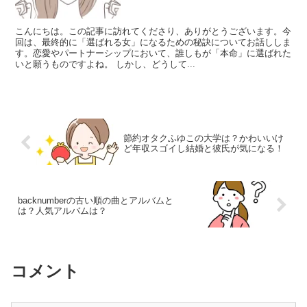
こんにちは。この記事に訪れてくださり、ありがとうございます。今
回は、最終的に「選ばれる女」になるための秘訣についてお話ししま
す。恋愛やパートナーシップにおいて、誰しもが「本命」に選ばれた
いと願うものですよね。 しかし、どうして...
節約オタクふゆこの大学は？かわいいけ
ど年収スゴイし結婚と彼氏が気になる！
backnumberの古い順の曲とアルバムと
は？人気アルバムは？
コメント