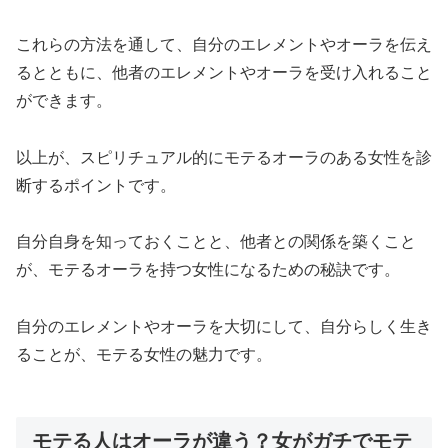
これらの方法を通して、自分のエレメントやオーラを伝え
るとともに、他者のエレメントやオーラを受け入れること
ができます。
以上が、スピリチュアル的にモテるオーラのある女性を診
断するポイントです。
自分自身を知っておくことと、他者との関係を築くこと
が、モテるオーラを持つ女性になるための秘訣です。
自分のエレメントやオーラを大切にして、自分らしく生き
ることが、モテる女性の魅力です。
モテる人はオーラが違う？女がガチでモテ