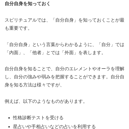
自分自身を知っておく
スピリチュアルでは、「自分自身」を知っておくことが最
も重要です。
「自分自身」という言葉からわかるように、「自分」では
「内面」、「他者」とでは「外面」を表します。
自分自身を知ることで、自分のエレメントやオーラを理解
し、自分の強みや弱みを把握することができます。自分自
身を知る方法は様々ですが、
例えば、以下のようなものがあります。
性格診断テストを受ける
星占いや手相占いなどの占いを利用する