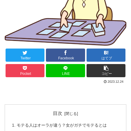
Twitter
Facebook
はてブ
Pocket
LINE
コピー
2023.12.24
目次
モテる人はオーラが違う？女がガチでモテるとは