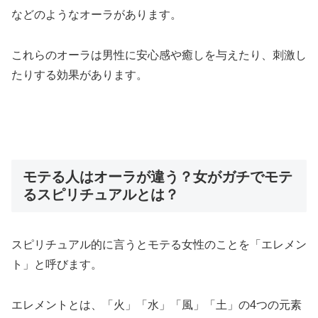
などのようなオーラがあります。
これらのオーラは男性に安心感や癒しを与えたり、刺激し
たりする効果があります。
モテる人はオーラが違う？女がガチでモテ
るスピリチュアルとは？
スピリチュアル的に言うとモテる女性のことを「エレメン
ト」と呼びます。
エレメントとは、「火」「水」「風」「土」の4つの元素