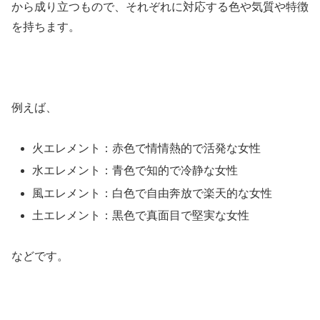
から成り立つもので、それぞれに対応する色や気質や特徴
を持ちます。
例えば、
火エレメント：赤色で情情熱的で活発な女性
水エレメント：青色で知的で冷静な女性
風エレメント：白色で自由奔放で楽天的な女性
土エレメント：黒色で真面目で堅実な女性
などです。