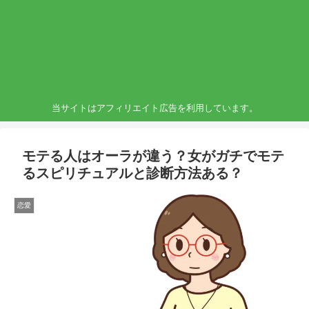
当サイトはアフィリエイト広告を利用しています。
モテる人はオーラが違う？女がガチでモテ
るスピリチュアルと診断方法ある？
恋愛