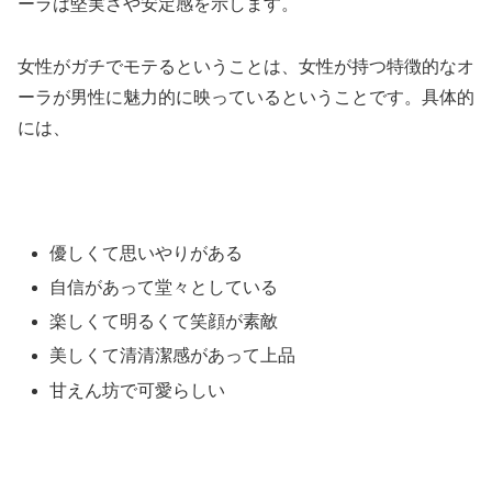
ーラは堅実さや安定感を示します。
女性がガチでモテるということは、女性が持つ特徴的なオ
ーラが男性に魅力的に映っているということです。具体的
には、
優しくて思いやりがある
自信があって堂々としている
楽しくて明るくて笑顔が素敵
美しくて清清潔感があって上品
甘えん坊で可愛らしい