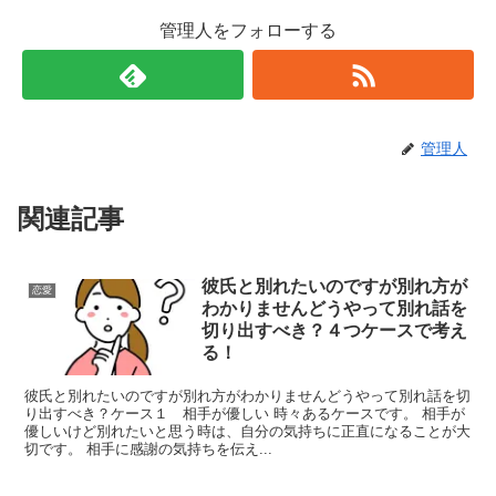
管理人をフォローする
管理人
関連記事
彼氏と別れたいのですが別れ方が
恋愛
わかりませんどうやって別れ話を
切り出すべき？４つケースで考え
る！
彼氏と別れたいのですが別れ方がわかりませんどうやって別れ話を切
り出すべき？ケース１ 相手が優しい 時々あるケースです。 相手が
優しいけど別れたいと思う時は、自分の気持ちに正直になることが大
切です。 相手に感謝の気持ちを伝え...