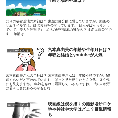
年齢と場所や車は？
ばりの秘密基地の素顔は？ 素顔は部分的に隠していますが、動画の
サムネイルでは、ほぼ素顔を公開しています。 目元がぱっちりとし
ていて、美人と評判です. ばりの秘密基地の誰なの？ 本名は非公開で
す。 年齢は...
宮本真由美の年齢や生年月日は？
エンターテイメント
年収と結婚とyoutubeが人気
宮本真由美さんの年齢は？ 宮本真由美さんは、年齢不詳ですが、50
歳くらいだと言われています。 ぱっと見た感じだと２０代、３０代
にも見えますね。 年齢を忘れて活躍しているんですね。 成功の秘密
は若々しさにあるのかもしれ...
映画線は僕を描くの撮影場所ロケ
エンターテイメント
地や神社や大学はどこ？目撃情報
も