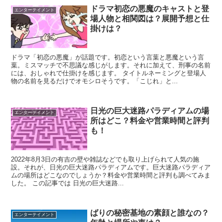
ドラマ初恋の悪魔のキャストと登
エンターテイメント
場人物と相関図は？展開予想と仕
掛けは？
ドラマ「初恋の悪魔」が話題です。初恋という言葉と悪魔という言
葉。ミスマッチで不思議な感じがします。それに加えて、刑事の名前
には、おしゃれで仕掛けを感じます。 タイトルネーミングと登場人
物の名前を見るだけでオモシロそうです。「こじれ」と...
日光の巨大迷路パラディアムの場
エンターテイメント
所はどこ？料金や営業時間と評判
も！
2022年8月3日の有吉の壁や雑誌などでも取り上げられて人気の施
設。それが、日光の巨大迷路パラディアムです。巨大迷路パラディア
ムの場所はどこなのでしょうか？料金や営業時間と評判も調べてみま
した。 この記事では 日光の巨大迷路...
ばりの秘密基地の素顔と誰なの？
エンターテイメント