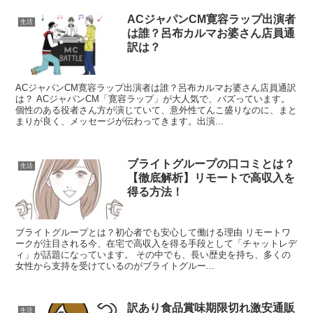
ACジャパンCM寛容ラップ出演者
生活
は誰？呂布カルマお婆さん店員通
訳は？
ACジャパンCM寛容ラップ出演者は誰？呂布カルマお婆さん店員通訳
は？ ACジャパンCM「寛容ラップ」が大人気で、バズっています。
個性のある役者さん方が演じていて、意外性てんこ盛りなのに、まと
まりが良く、メッセージが伝わってきます。出演...
ブライトグループの口コミとは？
生活
【徹底解析】リモートで高収入を
得る方法！
ブライトグループとは？初心者でも安心して働ける理由 リモートワ
ークが注目される今、在宅で高収入を得る手段として「チャットレデ
ィ」が話題になっています。 その中でも、長い歴史を持ち、多くの
女性から支持を受けているのがブライトグルー...
訳あり食品賞味期限切れ激安通販
生活