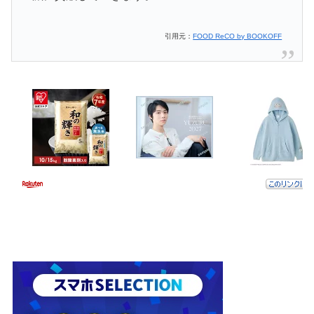
引用元：
FOOD ReCO by BOOKOFF