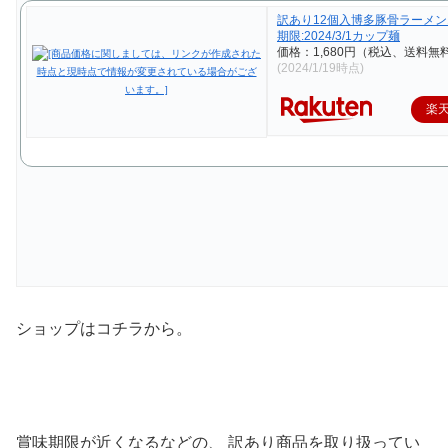
訳あり12個入博多豚骨ラーメン1
期限:2024/3/1カップ麺
価格：1,680円（税込、送料無料
(2024/1/19時点)
楽
ショップはコチラから。
賞味期限が近くなるなどの、 訳あり商品を取り扱ってい