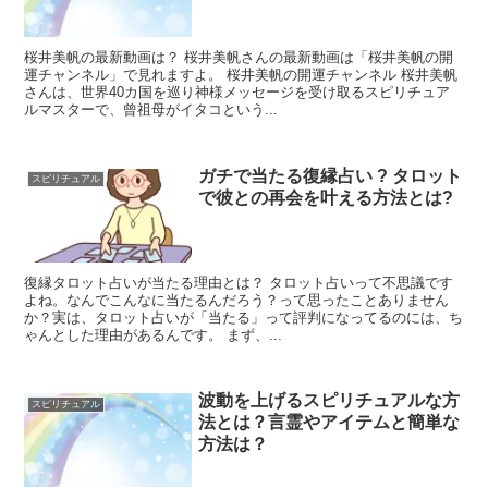
桜井美帆の最新動画は？ 桜井美帆さんの最新動画は「桜井美帆の開
運チャンネル」で見れますよ。 桜井美帆の開運チャンネル 桜井美帆
さんは、世界40カ国を巡り神様メッセージを受け取るスピリチュア
ルマスターで、曾祖母がイタコという...
ガチで当たる復縁占い ? タロット
スピリチュアル
で彼との再会を叶える方法とは?
復縁タロット占いが当たる理由とは？ タロット占いって不思議です
よね。なんでこんなに当たるんだろう？って思ったことありません
か？実は、タロット占いが「当たる」って評判になってるのには、ち
ゃんとした理由があるんです。 まず、...
波動を上げるスピリチュアルな方
スピリチュアル
法とは？言霊やアイテムと簡単な
方法は？