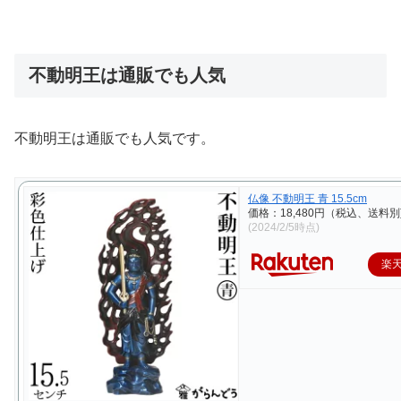
不動明王は通販でも人気
不動明王は通販でも人気です。
仏像 不動明王 青 15.5cm
価格：18,480円（税込、送料別
(2024/2/5時点)
楽