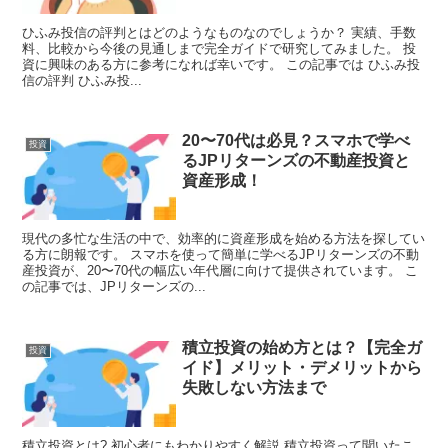
ひふみ投信の評判とはどのようなものなのでしょうか？ 実績、手数
料、比較から今後の見通しまで完全ガイドで研究してみました。 投
資に興味のある方に参考になれば幸いです。 この記事では ひふみ投
信の評判 ひふみ投...
20〜70代は必見？スマホで学べ
投資
るJPリターンズの不動産投資と
資産形成！
現代の多忙な生活の中で、効率的に資産形成を始める方法を探してい
る方に朗報です。 スマホを使って簡単に学べるJPリターンズの不動
産投資が、20〜70代の幅広い年代層に向けて提供されています。 こ
の記事では、JPリターンズの...
積立投資の始め方とは？【完全ガ
投資
イド】メリット・デメリットから
失敗しない方法まで
積立投資とは? 初心者にもわかりやすく解説 積立投資って聞いたこ