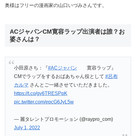
奥様はフリーの漫画家の山口いづみさんです。
ACジャパンCM寛容ラップ出演者は誰？お
婆さんは？
小田原さち：『
#ACジャパン
寛容ラップ』
CMでラップをするおばあちゃん役として
#呂布
カルマ
さんとご一緒させていただきました。
https://t.co/gy6TRESPpK
pic.twitter.com/epcG6JyL5w
— 麗タレントプロモーション (@raypro_com)
July 1, 2022