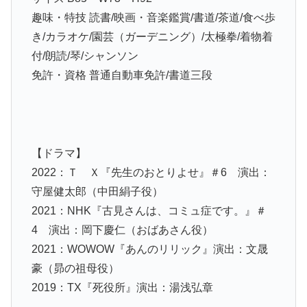
趣味・特技 読書/映画・音楽鑑賞/書道/茶道/食べ歩
き/カラオケ/園芸（ガーデニング）/太極拳/着物着
付/朗読/琴/シャンソン
免許・資格 普通自動車免許/書道三段
【ドラマ】
2022：Ｔ Ｘ『先生のおとりよせ』＃6 演出：
守屋健太郎（中田絹子役）
2021：NHK『古見さんは、コミュ症です。』＃
4 演出：岡下慶仁（おばあさん役）
2021：WOWOW『あんのリリック』演出：文晟
豪（昴の祖母役）
2019：TX『死役所』演出：湯浅弘章