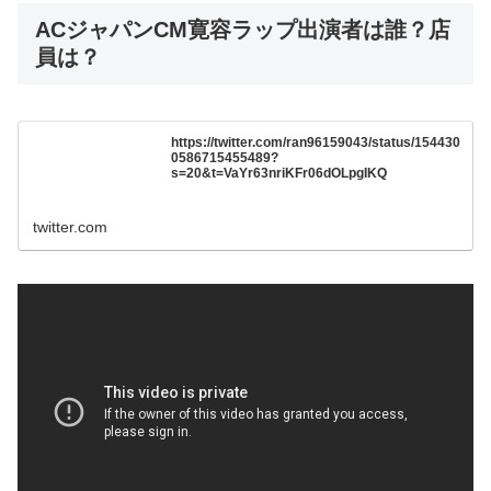
ACジャパンCM寛容ラップ出演者は誰？店
員は？
https://twitter.com/ran96159043/status/154430
0586715455489?
s=20&t=VaYr63nriKFr06dOLpgIKQ
twitter.com