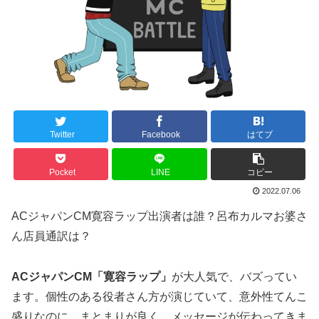
Twitter
Facebook
はてブ
Pocket
LINE
コピー
2022.07.06
ACジャパンCM寛容ラップ出演者は誰？呂布カルマお婆さ
ん店員通訳は？
ACジャパンCM「寛容ラップ」
が大人気で、バズってい
ます。個性のある役者さん方が演じていて、意外性てんこ
盛りなのに、まとまりが良く、メッセージが伝わってきま