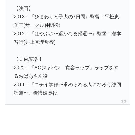
【映画】
2013：『ひまわりと子犬の7日間』監督：平松恵
美子(サークル仲間役)
2012：『はやぶさ〜遥かなる帰還〜』監督：瀧本
智行(井上真理母役)
【ＣＭ/広告】
2022：『ACジャパン 寛容ラップ』ラップをす
るおばあさん役
2011：『ニチイ学館〜求められる人になろう総回
診篇〜』看護婦長役