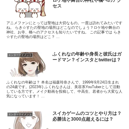
ロケ地や舞台の神社や橋へのアク
セス
アニメファンにとっては聖地は大切なもの。一度は訪れてみたいです
ね。 らき☆すたの聖地の場所はどこなのでしょう？ロケ地や舞台の
神社、お寺、橋へのアクセスも知りたいですね。 この記事では らき
☆すたの聖地の場所はどこ？ ...
ふくれなの年齢や身長と彼氏はガ
エンターテイメント
ードマン？インスタとtwitterは？
ふくれなの年齢は？ 本名は福森玲奈さんで、1999年9月24日生まれ
の24歳です。(2023年) ふくれなさんは、美容系YouTuberとして活動
している方です。メイク動画を投稿して、中高生、若者から大変な人
気になっています！ ...
スイカゲームのコツとやり方は？
エンターテイメント
必勝法と3000点超えるには？