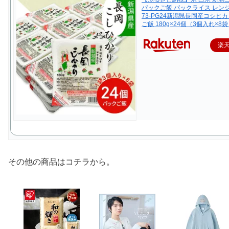
パックご飯 パックライス レンジ
73-PG24新潟県長岡産コシヒ
ご飯 180g×24個（3個入れ×8
楽
その他の商品はコチラから。