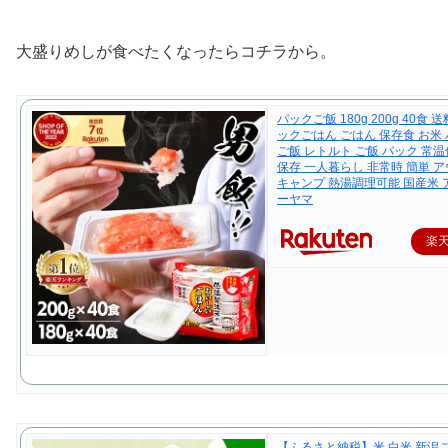
大盛りめしが食べたくなったらコチラから。
パックご飯 180g 200g 40食 
ックごはん ごはん 保存食 お米 
ご飯 レトルト ご飯 パック 常温
保存 一人暮らし 非常時 簡単 
キャンプ 熱湯調理可能 国産米
ーヤマ
楽
【ふるさと納税】米 白米 新潟