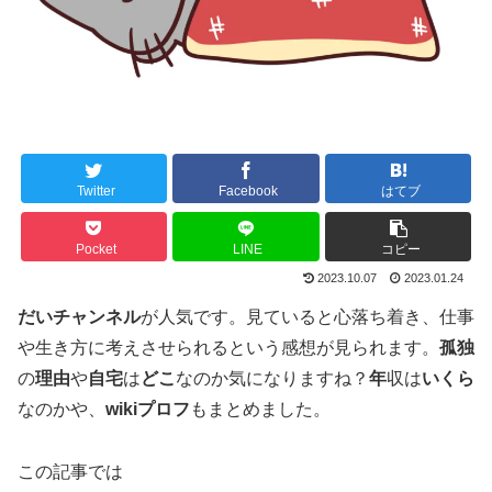
Twitter
Facebook
はてブ
Pocket
LINE
コピー
2023.10.07
2023.01.24
だいチャンネル
が人気です。見ていると心落ち着き、仕事
や生き方に考えさせられるという感想が見られます。
孤独
の
理由
や
自宅
は
どこ
なのか気になりますね？
年
収は
いくら
なのかや、
wikiプロフ
もまとめました。
この記事では