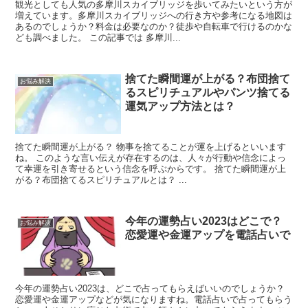
観光としても人気の多摩川スカイブリッジを歩いてみたいという方が
増えています。多摩川スカイブリッジへの行き方や参考になる地図は
あるのでしょうか？料金は必要なのか？徒歩や自転車で行けるのかな
ども調べました。 この記事では 多摩川...
捨てた瞬間運が上がる？布団捨て
お悩み解決
るスピリチュアルやパンツ捨てる
運気アップ方法とは？
捨てた瞬間運が上がる？ 物事を捨てることが運を上げるといいます
ね。 このような言い伝えが存在するのは、人々が行動や信念によっ
て幸運を引き寄せるという信念を呼ぶからです。 捨てた瞬間運が上
がる？布団捨てるスピリチュアルとは？ ...
今年の運勢占い2023はどこで？
お悩み解決
恋愛運や金運アップを電話占いで
今年の運勢占い2023は、どこで占ってもらえばいいのでしょうか？
恋愛運や金運アップなどが気になりますね。電話占いで占ってもらう