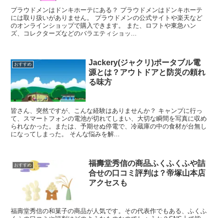
プラウドメンはドンキホーテにある？ プラウドメンはドンキホーテ
には取り扱いがありません。 プラウドメンの公式サイトや楽天など
のオンラインショップで購入できます。 また、ロフトや東急ハン
ズ、コレクターズなどのバラエティショッ...
Jackery(ジャクリ)ポータブル電
おすすめ
源とは？アウトドアと防災の頼れ
る味方
皆さん、突然ですが、こんな経験はありませんか？ キャンプに行っ
て、スマートフォンの電池が切れてしまい、大切な瞬間を写真に収め
られなかった。または、予期せぬ停電で、冷蔵庫の中の食材が台無し
になってしまった。 そんな悩みを解...
福壽堂秀信の商品ふくふくふや詰
おすすめ
合せの口コミ評判は？帝塚山本店
アクセスも
福壽堂秀信の和菓子の商品が人気です。その代表作でもある、ふくふ