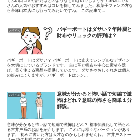
くふの口コミや評判はどのようなものなのでしょうか？SNS上で皆
さんの人気やおすすめはコレを探してみました。和菓子ファンの方な
ら帝塚山本店にも行ってみたいですね。 この記事で...
バギーポートはダサい？年齢層と
おすすめ
財布やリュックの評判は？
バギーポートはダサい？ バギーポートは丈夫でシンプルなデザイン
を大切にしているブランドです。 主に革と帆布を中心に素材を選
び、長く使える商品を提供しています。 ダサさやおしゃれさは個人
の好みによりますが、バギーポートはシン...
意味が分かると怖い話で短編で激
おすすめ
怖はどれ？意味の怖さを簡単１分
解説。
意味が分かると怖い話で短編で激怖はどれ？ 都市伝説化して語られ
る古井戸系のお話を紹介します。 これには様々なバージョンがあり
ます。 初めに書いた方は天才なのかもしれませんね。 古井戸ストー
リー 街の片隅に住む少年、タク...