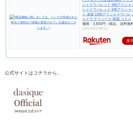
シャドウパレット 9色アイシャ
シャドウパレット 9色アイシャ
ト 涙袋 18色アイシャドウパレ
ャドウ デイジーク 韓国 コスメ
価格：3,800円（税込、送料無料
(2023/9/23時点)
楽
公式サイトはコチラから。