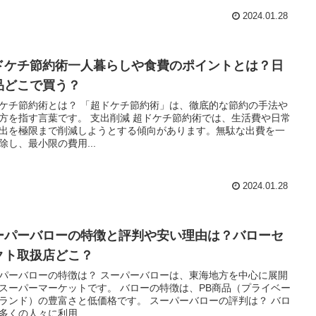
2024.01.28
ドケチ節約術一人暮らしや食費のポイントとは？日
品どこで買う？
ケチ節約術とは？ 「超ドケチ節約術」は、徹底的な節約の手法や
方を指す言葉です。 支出削減 超ドケチ節約術では、生活費や日常
出を極限まで削減しようとする傾向があります。無駄な出費を一
除し、最小限の費用...
2024.01.28
ーパーバローの特徴と評判や安い理由は？バローセ
クト取扱店どこ？
パーバローの特徴は？ スーパーバローは、東海地方を中心に展開
スーパーマーケットです。 バローの特徴は、PB商品（プライベー
ランド）の豊富さと低価格です。 スーパーバローの評判は？ バロ
多くの人々に利用...