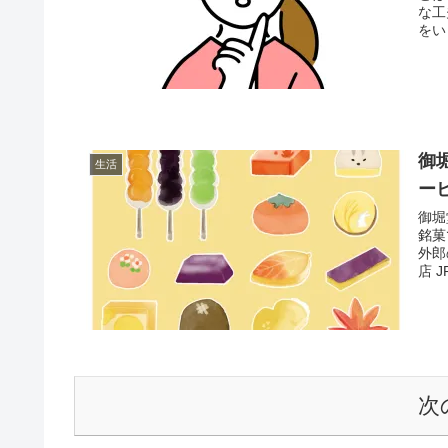
な工
をい
御
生活
ー
御堀
銘菓
外郎
店 
次