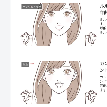
ル
ラグジュアリー
年
ルル
す。
般的
ルル
ガ
生活
ン
ガン
ンバ
芸能
ます。