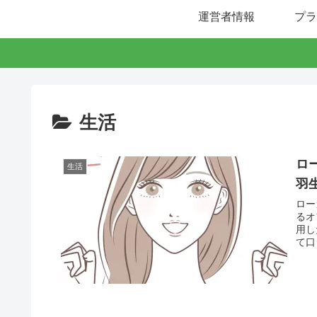
運営者情報
プラ
生活
ロ
生活
羽
ロー
るオ
用し
て口