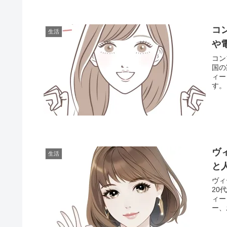
コ
生活
や
コン
国の
ィー
す。 .
ヴ
生活
と
ヴィ
20
ィー
ー、