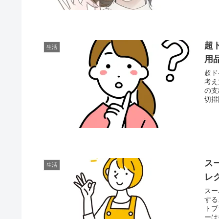
超
生活
用
超ド
考え
の支
切排
ス
生活
レ
スー
する
トブ
ーは