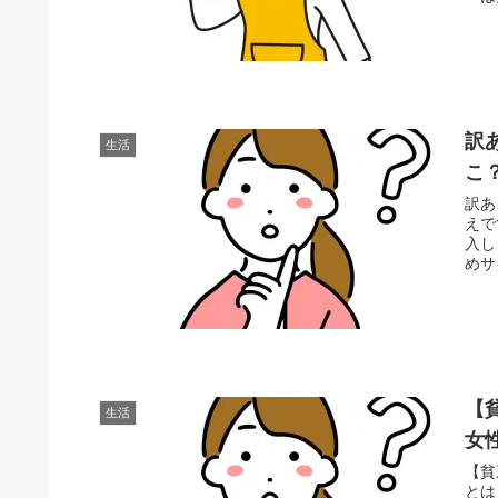
訳
生活
こ
訳あ
えで
入し
めサ
【
生活
女
【貧
とは