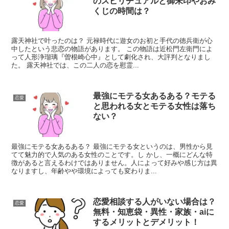
のスピリチュアルと御朱印やおみ
くじの時間は？
露天神社で叶ったのは？ 元禄時代に遊女のお初と手代の徳兵衛が心
中したという悲恋の物語があります。 この物語は近松門左衛門によ
って人形浄瑠璃『曽根崎心中』として劇化され、大評判となりまし
た。 露天神社では、この二人の恋を慰霊...
最強にモテる女あるある？モテる
恋愛
と思われる女とモテる女性は落ち
ない？
最強にモテる女あるある？ 最強にモテる女というのは、男性から見
てて魅力的で人気のある女性のことです。し かし、一概にどんな特
徴があると言えるわけではありません。人によって好みや感じ方は異
なりますし、年齢やや環境によっても変わりま...
恋愛相談する人がいない場合は？
恋愛
無料・知恵袋・異性・家族・aiに
するメリットとデメリット！