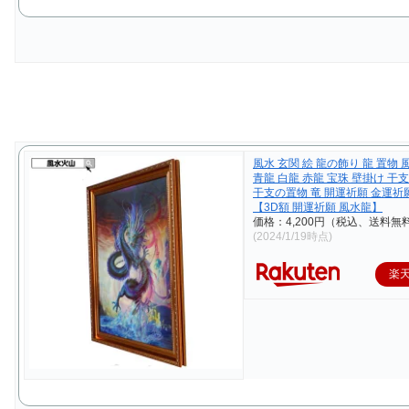
風水 玄関 絵 龍の飾り 龍 置物
青龍 白龍 赤龍 宝珠 壁掛け 干
干支の置物 竜 開運祈願 金運祈願 
【3D額 開運祈願 風水龍】
価格：4,200円（税込、送料無料
(2024/1/19時点)
楽