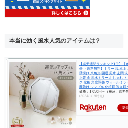
本当に効く風水人気のアイテムは？
【楽天週間ランキング1位】【
倍 ・送料無料】ミラー 鏡 卓上
壁掛け 八角形 開運 風水 玄関 洗
上鏡 金 風水ミラー おしゃれ ト
ク 化粧 角度調整 ウォールミラ
魔除け シンプル 化粧鏡 置き鏡 
価格：1,650円～（税込、送料無
(2024/1/19時点)
楽