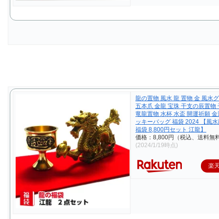
龍の置物 風水 龍 置物 金 風水
五本爪 金龍 宝珠 干支の辰置物
竜龍置物 水杯 水盃 開運祈願 金
ッキーバッグ 福袋 2024 【風
福袋 8,800円セット 江龍】
価格：8,800円（税込、送料無料
(2024/1/19時点)
楽