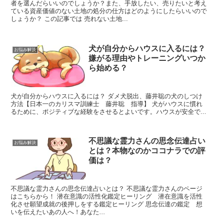
者を選んだらいいのでしょうか？また、手放したい、売りたいと考え
ている資産価値のない土地の処分の仕方はどのようにしたらいいので
しょうか？ この記事では 売れない土地...
犬が自分からハウスに入るには？
お悩み解決
嫌がる理由やトレーニングいつか
ら始める？
犬が自分からハウスに入るには？ ダメ犬脱出、藤井聡の犬のしつけ
方法【日本一のカリスマ訓練士 藤井聡 指導】 犬がハウスに慣れ
るために、ポジティブな経験をさせるとよいです。ハウスが安全で...
不思議な霊力さんの思念伝達占い
お悩み解決
とは？本物なのかココナラでの評
価は？
不思議な霊力さんの思念伝達占いとは？ 不思議な霊力さんのページ
はこちらから！ 潜在意識の活性化鑑定ヒーリング 潜在意識を活性
化させ願望成就の後押しをする鑑定ヒーリング 思念伝達の鑑定 想
いを伝えたいあの人へ！あなた...