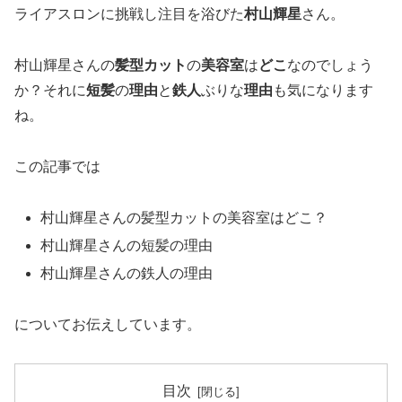
ライアスロンに挑戦し注目を浴びた
村山輝星
さん。
村山輝星さんの
髪型カット
の
美容室
は
どこ
なのでしょう
か？それに
短髪
の
理由
と
鉄人
ぶりな
理由
も気になります
ね。
この記事では
村山輝星さんの髪型カットの美容室はどこ？
村山輝星さんの短髪の理由
村山輝星さんの鉄人の理由
についてお伝えしています。
目次