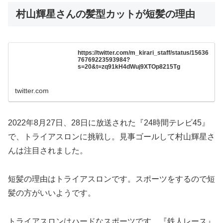
村山輝星さんの髪型カットが短髪の理由
https://twitter.com/m_kirari_staff/status/15636
76769223593984?
s=20&t=zq91kH4dWuj9XTOp8215Tg
twitter.com
2022年8月27日、28日に放送された『24時間テレビ45』
で、トライアスロンに挑戦し。見事ゴールして村山輝星さ
んは注目されました。
短髪の理由はトライアスロンです。スポーツをするので短
髪の方がいいようです。
トライアスロンはハードなスポーツです。『鉄人レース』