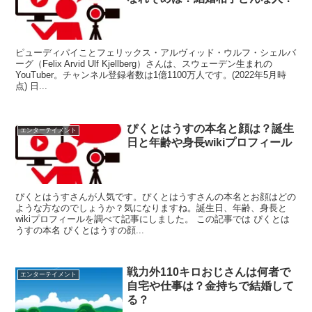
ピューディパイことフェリックス・アルヴィッド・ウルフ・シェルバ
ーグ（Felix Arvid Ulf Kjellberg）さんは、スウェーデン生まれの
YouTuber。チャンネル登録者数は1億1100万人です。(2022年5月時
点) 日...
ぴくとはうすの本名と顔は？誕生
エンターテイメント
日と年齢や身長wikiプロフィール
ぴくとはうすさんが人気です。ぴくとはうすさんの本名とお顔はどの
ような方なのでしょうか？気になりますね。誕生日、年齢、身長と
wikiプロフィールを調べて記事にしました。 この記事では ぴくとは
うすの本名 ぴくとはうすの顔...
戦力外110キロおじさんは何者で
エンターテイメント
自宅や仕事は？金持ちで結婚して
る？