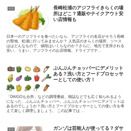
長崎松浦のアジフライきらくの場
生活
所はどこ？通販やテイクアウト安
い店情報も
日本一のアジフライを食べたいなら、アジフライの名店がそろう長崎
の聖地、松浦に行ってみませんか？ 人気店のきらくの場所、ソース
ははどんなもので、値段はいくらなのか？さらに、地元で支持される
安い、うまい、アジフライのお店情報。ドライブでテ...
ぶんぶんチョッパーにデメリット
生活
ある？洗い方とフードプロセッサ
ーとしての使い方！
「DAIGOも台所」などの調理番組、雑誌などでも広く知られるよう
になった、ぶんぶんチョッパー。ぶんぶんチョッパーにデメリットは
あるのでしょうか？洗い方とフードプロセッサーとしての使い方を考
えて楽しく調理しましょう。 この記事では ...
ガンゾは芸能人が使ってる？ダサ
生活