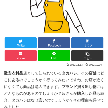
Twitter
Facebook
はてブ
Pocket
LINE
コピー
2022.11.13
2022.10.24
激安衣料品
店として知られている
タカハシ
。その
店舗
は
ど
こにある
のでしょうか？行ってみたいですね。お店が近く
になくても商品は購入できます。
ブランド掘り出し物
には
どんなものがあるのでしょうか？皆さんが
購入した品
も紹
介。タカハシはなぜ
安い
のでしょうか？その理由も調べて
みました。