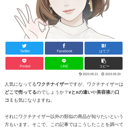
Twitter
Facebook
はてブ
Pocket
LINE
コピー
2023.09.21
2023.09.20
人気になってる
ワクチナイザー
ですが、ワクチナイザーは
どこで売ってる
のでしょうか？
vとxの違い
や
美容液
の
口
コミ
も気になりますね。
それにワクチナイザー以外の類似の商品が知りたいという
方もいます。そこで、この記事ではこうしたことを調べて