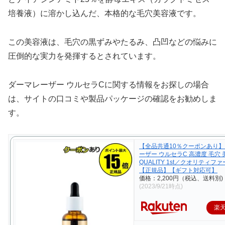
培養液）に溶かし込んだ、本格的な毛穴美容液です。
この美容液は、毛穴の黒ずみやたるみ、凸凹などの悩みに
圧倒的な実力を発揮するとされています。
ダーマレーザー ウルセラCに関する情報をお探しの場合
は、サイトの口コミや製品パッケージの確認をお勧めしま
す。
【全品共通10％クーポンあり
ーザー ウルセラC 高濃度 毛穴
QUALITY 1st／クオリティフ
【正規品】【ギフト対応可】
価格：2,200円（税込、送料別)
(2023/9/21時点)
楽