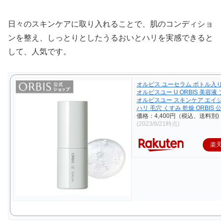
日々のスキンケアに取り入れることで、肌のコンディショ
ンを整え、しっとりとしたうるおいとハリを実感できると
して、人気です。
オルビス ユーセラム ボトル入り
オルビスユー U ORBIS 美容液
オルビスユー スキンケア エイ
ハリ 毛穴 くすみ 乾燥 ORBIS 
価格：4,400円（税込、送料別)
(2023/9/21時点)
楽